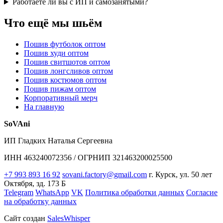
Работаете ли вы с ИП и самозанятыми?
Что ещё мы шьём
Пошив футболок оптом
Пошив худи оптом
Пошив свитшотов оптом
Пошив лонгсливов оптом
Пошив костюмов оптом
Пошив пижам оптом
Корпоративный мерч
На главную
SoVAni
ИП Гладких Наталья Сергеевна
ИНН 463240072356 / ОГРНИП 321463200025500
+7 993 893 16 92
sovani.factory@gmail.com
г. Курск, ул. 50 лет
Октября, зд. 173 Б
Telegram
WhatsApp
VK
Политика обработки данных
Согласие
на обработку данных
Сайт создан
SalesWhisper