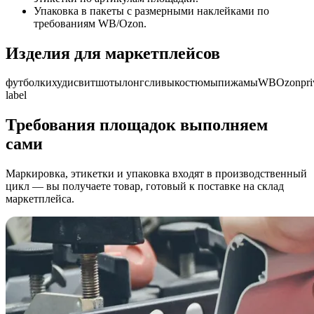
Упаковка в пакеты с размерными наклейками по
требованиям WB/Ozon.
Изделия для маркетплейсов
футболки
худи
свитшоты
лонгсливы
костюмы
пижамы
WB
Ozon
pri
label
Требования площадок выполняем
сами
Маркировка, этикетки и упаковка входят в производственный
цикл — вы получаете товар, готовый к поставке на склад
маркетплейса.